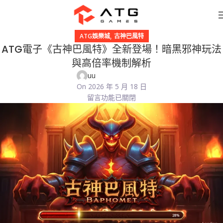
,
ATG娛樂城
古神巴風特
ATG電子《古神巴風特》全新登場！暗黑邪神玩法
與高倍率機制解析
uu
On 2026 年 5 月 18 日
留言功能已關閉