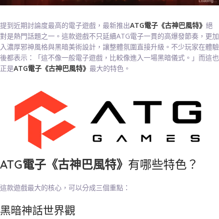
提到近期討論度最高的電子遊戲，最新推出
ATG電子《古神巴風特》
絕
對是熱門話題之一。這款遊戲不只延續ATG電子一貫的高爆發節奏，更加
入濃厚邪神風格與黑暗美術設計，讓整體氛圍直接升級。不少玩家在體驗
後都表示：「這不像一般電子遊戲，比較像進入一場黑暗儀式。」而這也
正是
ATG電子《古神巴風特》
最大的特色。
ATG電子《古神巴風特》
有哪些特色？
這款遊戲最大的核心，可以分成三個重點：
黑暗神話世界觀