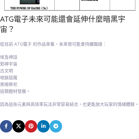
ATG電子未來可能還會延伸什麼暗黑宇
宙？
從目前 ATG電子 的作品來看，未來很可能會持續圍繞：
埃及神話
邪神宇宙
古文明
地獄惡魔
黑暗祭祀
這類題材發展。
因為這些元素與高倍率玩法非常容易結合，也更能放大玩家的情緒體驗。