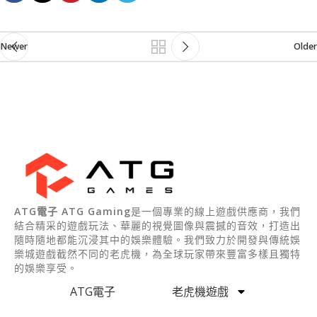
Newer
Older
ATG電子 ATG Gaming
是一個專業的線上遊戲供應商，我們
結合精采的遊戲玩法、華麗的視覺圖像與震撼的音效，打造出
隨時隨地都能沉浸其中的娛樂體驗。我們致力於開發與傳統娛
樂城遊戲截然不同的老虎機，為全球玩家帶來豐富多樣且獨特
的娛樂享受。
ATG電子
老虎機遊戲