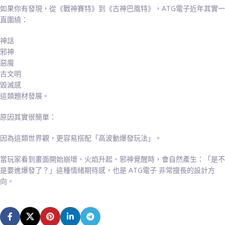
如果你有發現，從《戰神賽特》到《古神巴風特》，ATG電子近年其實一
直圍繞：
神話
邪神
惡魔
古文明
毀滅感
這類題材發展。
原因其實很簡單：
因為這類世界觀，更容易搭配「高波動爆發玩法」。
當玩家看到畫面開始崩壞、火焰升起、邪神覺醒時，會自然產生：「是不
是要進爆發了？」這種情緒期待感，也是 ATG電子 非常擅長的設計方
向。