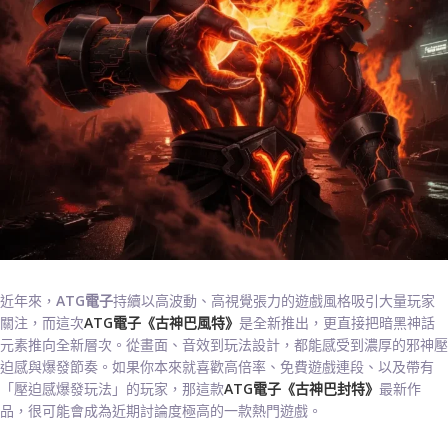
近年來，
ATG電子
持續以高波動、高視覺張力的遊戲風格吸引大量玩家
關注，而這次
ATG電子《古神巴風特》
是全新推出，更直接把暗黑神話
元素推向全新層次。從畫面、音效到玩法設計，都能感受到濃厚的邪神壓
迫感與爆發節奏。如果你本來就喜歡高倍率、免費遊戲連段、以及帶有
「壓迫感爆發玩法」的玩家，那這款
ATG電子《古神巴封特》
最新作
品，很可能會成為近期討論度極高的一款熱門遊戲。