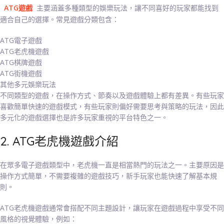
ATG遊戲
主要涵蓋多種類型的娛樂玩法，讓不同喜好的玩家都能找到
適合自己的選擇。常見遊戲分類包含：
ATG電子遊戲
ATG老虎機遊戲
ATG棋牌遊戲
ATG街機遊戲
其他多元娛樂玩法
不同類型的遊戲，在操作方式、節奏以及遊戲體驗上都有差異。有些玩家
喜歡簡單快速的遊戲模式，有些玩家則偏好需要思考與策略的玩法，因此
多元化的遊戲選擇也是許多玩家重視的平台特色之一。
2. ATG老虎機遊戲介紹
在眾多電子遊戲類型中，老虎機一直是相當熱門的玩法之一。主要原因是
操作方式簡單，不需要複雜的遊戲技巧，新手玩家也能快速了解基本規
則。
ATG老虎機遊戲通常會搭配不同主題設計，讓玩家在遊戲過程中享受不同
風格的視覺體驗，例如：