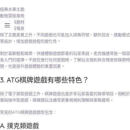
經典水果主題
動物冒險風格
神話故事題材
奇幻探險場景
除了主題差異之外，不同遊戲也可能加入特殊符號、額外回合、獎勵模式
等設計，增加遊戲過程的變化性。
對於喜歡輕鬆娛樂、快速體驗遊戲節奏的玩家來說，老虎機通常是一個容
易入門的選擇。不過在進行任何遊戲時，了解玩法規則與合理安排娛樂時
間，也是提升遊戲體驗的重要因素。
3. ATG棋牌遊戲有哪些特色？
除了電子類型遊戲之外，棋牌遊戲也是許多玩家喜愛的娛樂項目。相較於
單純操作型遊戲，棋牌類玩法通常更重視規則理解與策略運用。
常見的ATG棋牌遊戲類型包含：
A. 撲克類遊戲