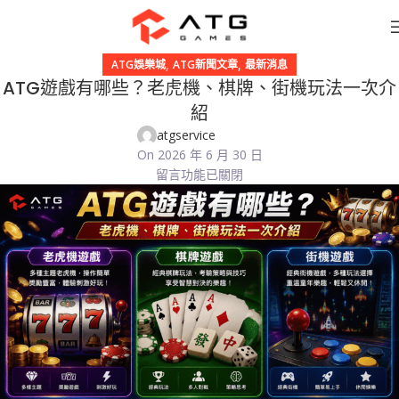
,
,
ATG娛樂城
ATG新聞文章
最新消息
ATG遊戲有哪些？老虎機、棋牌、街機玩法一次介
紹
atgservice
On 2026 年 6 月 30 日
留言功能已關閉