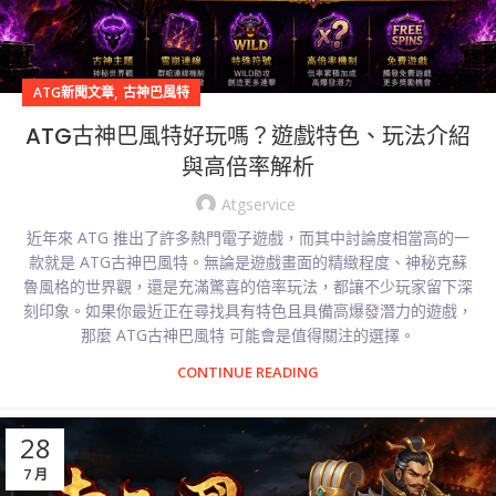
,
ATG新聞文章
古神巴風特
ATG古神巴風特好玩嗎？遊戲特色、玩法介紹
與高倍率解析
Atgservice
近年來 ATG 推出了許多熱門電子遊戲，而其中討論度相當高的一
款就是 ATG古神巴風特。無論是遊戲畫面的精緻程度、神秘克蘇
魯風格的世界觀，還是充滿驚喜的倍率玩法，都讓不少玩家留下深
刻印象。如果你最近正在尋找具有特色且具備高爆發潛力的遊戲，
那麼 ATG古神巴風特 可能會是值得關注的選擇。
CONTINUE READING
28
7 月