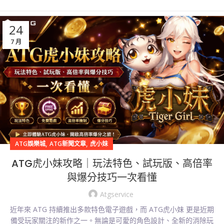
24
7 月
,
,
ATG娛樂城
ATG新聞文章
虎小妹
ATG虎小妹攻略｜玩法特色、試玩版、高倍率
與爆分技巧一次看懂
Atgservice
近年來 ATG 持續推出多款特色電子遊戲，而 ATG虎小妹 更是近期
備受玩家關注的新作之一。無論是可愛的角色設計、全新的消除玩