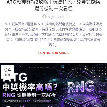
ATG戰神賽特2攻略｜玩法特色、免費遊戲與
爆分機制一次看懂
Atgservice
ATG戰神賽特2是近年 ATG 推出的熱門老虎機之一，以埃及神話為
背景，搭配高品質動畫、特殊倍數玩法與免費遊戲機制，吸引許多
玩家關注。不少玩家第一次接觸 ATG戰神賽特2 時，最常搜尋的就
是：「這款遊戲有哪些特色？免費遊戲怎麼觸發？真的容易爆分
嗎？」
CONTINUE READING
04
8 月