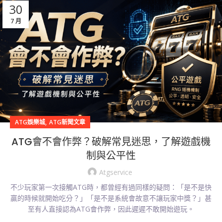
30
7 月
,
ATG娛樂城
ATG新聞文章
ATG會不會作弊？破解常見迷思，了解遊戲機
制與公平性
Atgservice
不少玩家第一次接觸ATG時，都曾經有過同樣的疑問：「是不是快
贏的時候就開始吃分？」「是不是系統會故意不讓玩家中獎？」甚
至有人直接認為ATG會作弊，因此遲遲不敢開始遊玩。