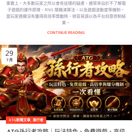
事實上，大多數玩家之所以會有這樣的疑慮，通常來自於不了解電
子遊戲的運作原理、RNG 隨機演算法，以及遊戲波動度等機制。
當玩家連續沒有獲得高倍率獎勵時，很容易誤以為平台刻意控制結
果。
CONTINUE READING
29
7 月
,
ATG新聞文章
孫行者
ATG孫行者攻略｜玩法特色、免費遊戲、高倍