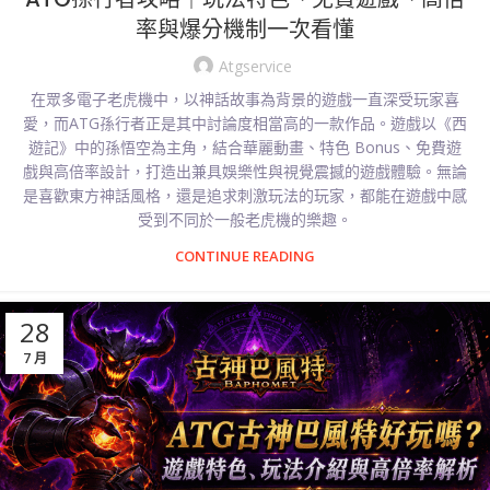
率與爆分機制一次看懂
Atgservice
在眾多電子老虎機中，以神話故事為背景的遊戲一直深受玩家喜
愛，而ATG孫行者正是其中討論度相當高的一款作品。遊戲以《西
遊記》中的孫悟空為主角，結合華麗動畫、特色 Bonus、免費遊
戲與高倍率設計，打造出兼具娛樂性與視覺震撼的遊戲體驗。無論
是喜歡東方神話風格，還是追求刺激玩法的玩家，都能在遊戲中感
受到不同於一般老虎機的樂趣。
CONTINUE READING
28
7 月