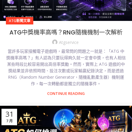
ATG新聞文章
ATG中獎機率高嗎？RNG隨機機制一次解析
Atgservice
當許多玩家接觸電子遊戲時，最常問的問題之一就是：「ATG 中
獎機率高嗎？」有人認為只要玩得夠久就一定會中獎，也有人相信
某些時段比較容易開出高倍率獎勵。然而，實際上 ATG 遊戲的中
獎結果並非依照時間、投注次數或玩家輸贏紀錄決定，而是透過
RNG（Random Number Generator，隨機亂數產生器）機制運
作，每一次轉動都是獨立的隨機事件。
CONTINUE READING
31
7 月