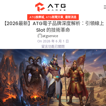
,
,
ATG娛樂城
ATG新聞文章
最新消息
【2026最新】ATG電子品牌深度解析：引領線上
Slot 的技術革命
atgservice
On 2026 年 6 月 1 日
留言功能已關閉