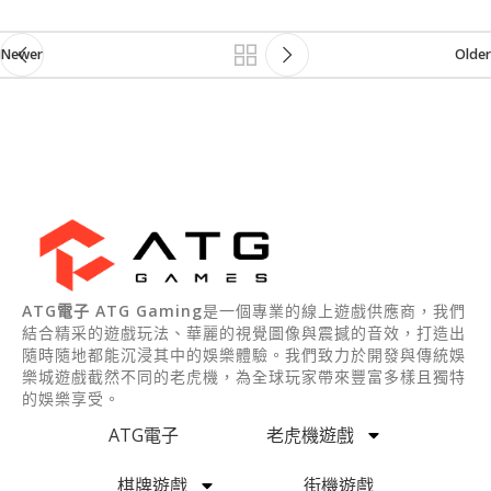
Newer
Older
ATG電子 ATG Gaming
是一個專業的線上遊戲供應商，我們
結合精采的遊戲玩法、華麗的視覺圖像與震撼的音效，打造出
隨時隨地都能沉浸其中的娛樂體驗。我們致力於開發與傳統娛
樂城遊戲截然不同的老虎機，為全球玩家帶來豐富多樣且獨特
的娛樂享受。
ATG電子
老虎機遊戲
棋牌遊戲
街機遊戲