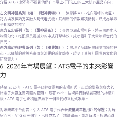
介紹 ATG，就不能不提到他們在市場上打下江山的三大核心產品方向：
古文明神話系列（如：《戰神賽特》）
：這是將 ATG 推向顛峰的功臣。
將古埃及神話完美融入現代老虎機，其創新的倍數累積機制，已成為業界
爭相模仿的標竿。
東方玄幻系列（如：《戰神呂布》）
：專為亞洲市場打造，將三國歷史人
物魔幻化，搭配極具震撼力的中式打擊特效，成功吸引了大量年輕世代的
目光。
西方魔幻與經典系列（如：《雅典娜》）
：展現了品牌拓展國際市場的野
心，以細膩的歐美系畫風與流暢的系統節奏，證明了其設計團隊跨文化的
研發實力。
6. 2026年市場展望：ATG電子的未來影響
力
時至 2026 年，ATG 電子已經從當初的市場新秀，正式蛻變為與各大老
牌電子大廠並駕齊驅的巨頭。 隨著 Web3 技術與行動裝置硬體的持續升
級，ATG 電子也正積極佈局下一個世代的互動式娛樂。
對娛樂城平台而言，引入 ATG 電子代表著
流量與年輕用戶的保證
；對玩
家而言，ATG 這三個字，已經成為了「精緻畫面、創新玩法、極致心跳