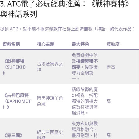
3. ATG電子必玩經典推薦：《戰神賽特》
與神話系列
提到 ATG，就不能不提這幾款在社群上創造無數「神話」的代表作品：
遊戲名稱
核心主題
最大特色
波動度
免費遊戲中倍
《戰神賽特
數
持續累積不
古埃及冥界之
（SUTEKH）
歸零
，後期爆
極高
神
》
發力全網第
一。
精緻陰鬱的魔
《古神巴風特
幻視覺，搭配
暗黑神話羊角
（BAPHOMET
獨特的隨機大
高
惡魔
）》
倍數符號與流
暢消除。
東方玄幻與戰
場風格融合，
經典三國歷史
《赤三國》
畫風剛烈、特
高
戰役