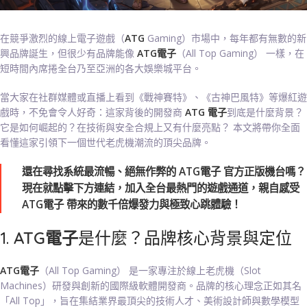
在競爭激烈的線上電子遊戲（
ATG
Gaming）市場中，每年都有無數的新
興品牌誕生，但很少有品牌能像
ATG電子
（All Top Gaming） 一樣，在
短時間內席捲全台乃至亞洲的各大娛樂城平台。
當大家在社群媒體或直播上看到《戰神賽特》、《古神巴風特》等爆紅遊
戲時，不免會令人好奇：這家背後的開發商
ATG 電子
到底是什麼背景？
它是如何崛起的？在技術與安全合規上又有什麼亮點？ 本文將帶你全面
看懂這家引領下一個世代老虎機潮流的頂尖品牌。
還在尋找系統最流暢、絕無作弊的 ATG電子 官方正版機台嗎？
現在就點擊下方連結，加入全台最熱門的遊戲通道，親自感受
ATG電子 帶來的數千倍爆發力與極致心跳體驗！
1.
ATG電子
是什麼？品牌核心背景與定位
ATG電子
（All Top Gaming） 是一家專注於線上老虎機（Slot
Machines）研發與創新的國際級軟體開發商。品牌的核心理念正如其名
「All Top」，旨在集結業界最頂尖的技術人才、美術設計師與數學模型