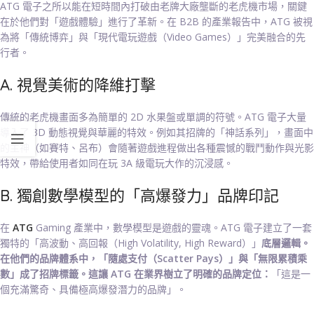
ATG 電子之所以能在短時間內打破由老牌大廠壟斷的老虎機市場，關鍵
在於他們對「遊戲體驗」進行了革新。在 B2B 的產業報告中，ATG 被視
為將「傳統博弈」與「現代電玩遊戲（Video Games）」完美融合的先
行者。
A. 視覺美術的降維打擊
傳統的老虎機畫面多為簡單的 2D 水果盤或單調的符號。ATG 電子大量
導入了 3D 動態視覺與華麗的特效。例如其招牌的「神話系列」，畫面中
的主神（如賽特、呂布）會隨著遊戲進程做出各種震憾的戰鬥動作與光影
特效，帶給使用者如同在玩 3A 級電玩大作的沉浸感。
B. 獨創數學模型的「高爆發力」品牌印記
在
ATG
Gaming 產業中，數學模型是遊戲的靈魂。ATG 電子建立了一套
獨特的「高波動、高回報（High Volatility, High Reward）」
底層邏輯。
在他們的品牌體系中，「隨處支付（Scatter Pays）」與「無限累積乘
數」成了招牌標籤。這讓 ATG 在業界樹立了明確的品牌定位：
「這是一
個充滿驚奇、具備極高爆發潛力的品牌」。