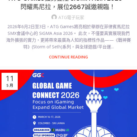
閃耀馬尼拉，展位2667誠邀親臨！
ATG電子玩家
2026年6月2日至3日，ATG Games將亮相於舉辦在菲律賓馬尼拉
SMX會議中心的 SiGMA Asia 2026。 此次，不僅要真實展現我們
海外擴張的實力，更將帶來最廣為人知的指標性作品——《戰神賽
特》(Storm of Seth)系列，與全球遊戲/平台運...
CONTINUE READING
11
5 月