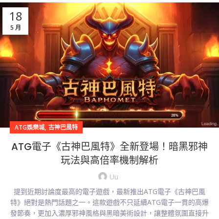
18
5 月
,
ATG娛樂城
古神巴風特
ATG電子《古神巴風特》全新登場！暗黑邪神
玩法與高倍率機制解析
Uu
提到近期討論度最高的電子遊戲，最新推出ATG電子《古神巴風
特》絕對是熱門話題之一。這款遊戲不只延續ATG電子一貫的高爆
發節奏，更加入濃厚邪神風格與黑暗美術設計，讓整體氛圍直接升