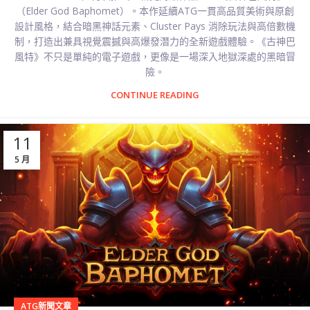
（Elder God Baphomet）。本作延續ATG一貫高品質美術與原創
設計風格，結合暗黑神話元素、Cluster Pays 消除玩法與高倍數機
制，打造出兼具視覺震撼與高爆發潛力的全新遊戲體驗。《古神巴
風特》不只是單純的電子遊戲，更像是一場深入地獄深處的黑暗冒
險。
CONTINUE READING
11
5 月
ATG新聞文章