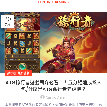
CONTINUE READING
20
7 月
,
孫行者
最新消息
ATG孫行者遊戲簡介必看！！五分鐘速成懶人
包/什麼是ATG孫行者老虎機？
CasinoDriver
本篇將帶來ATG孫行者遊戲簡介，近期玩家最關注的東方神話主題