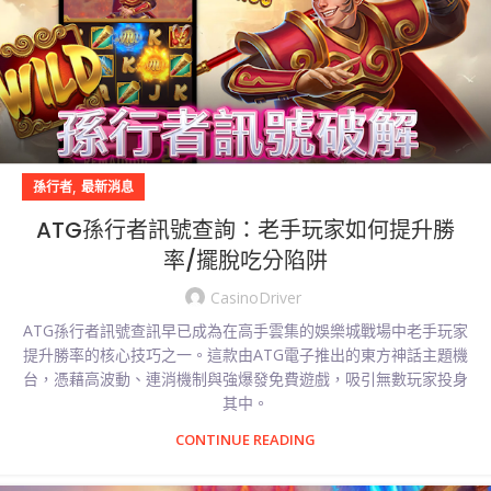
,
孫行者
最新消息
ATG孫行者訊號查詢：老手玩家如何提升勝
率/擺脫吃分陷阱
CasinoDriver
ATG孫行者訊號查訊早已成為在高手雲集的娛樂城戰場中老手玩家
提升勝率的核心技巧之一。這款由ATG電子推出的東方神話主題機
台，憑藉高波動、連消機制與強爆發免費遊戲，吸引無數玩家投身
其中。
CONTINUE READING