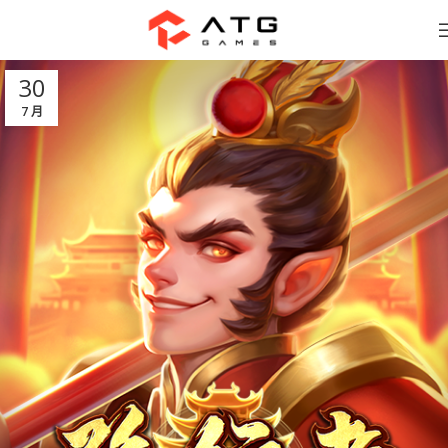
30
7 月