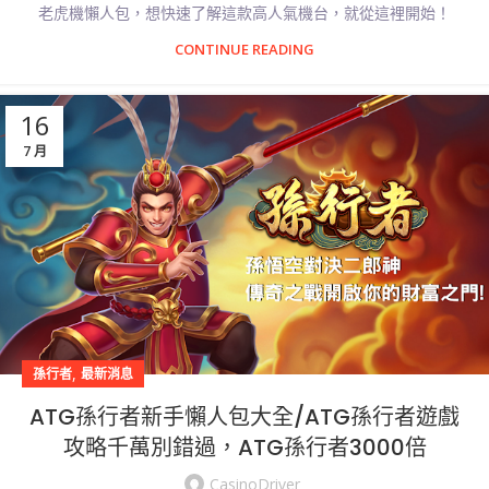
老虎機懶人包，想快速了解這款高人氣機台，就從這裡開始！
CONTINUE READING
16
7 月
,
孫行者
最新消息
ATG孫行者新手懶人包大全/ATG孫行者遊戲
攻略千萬別錯過，ATG孫行者3000倍
CasinoDriver