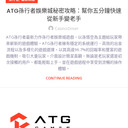
ATG孫行者娛樂城秘密攻略：幫你五分鐘快速
從新手變老手
CasinoDriver
ATG孫行者最新力作孫行者娛樂城遊戲，以孫悟空為主題給玩家帶
來嶄新的遊戲體驗。ATG孫行者擁有穩定的系統運行、高效的出金
流程以及多樣化的遊戲選擇。以其高達96.7%的回報率和豐富的遊
戲機制，吸引大量玩家。介面設計簡潔直觀，無論是老玩家還是初
次接觸的用戶，都能輕鬆上手，並在遊戲過程中享受到流暢的操作
體驗。
CONTINUE READING